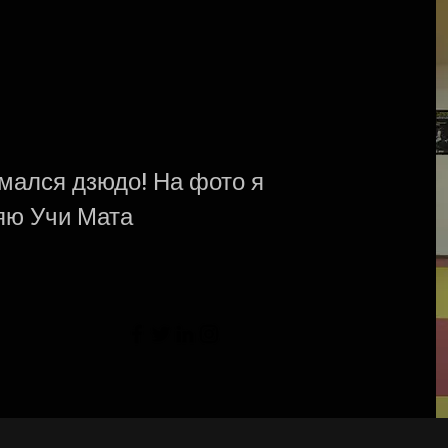
имался дзюдо! На фото я
яю Учи Мата