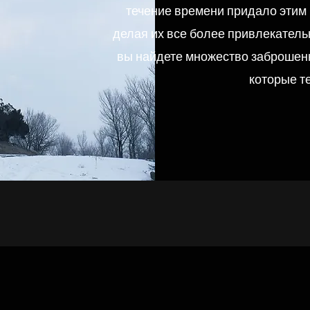
течение времени придало этим
делая их все более привлекатель
вы найдете множество заброшенн
которые т