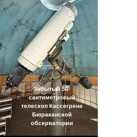
Забытый 50-
сантиметровый
телескоп Кассегрена
Бюраканской
обсерватории