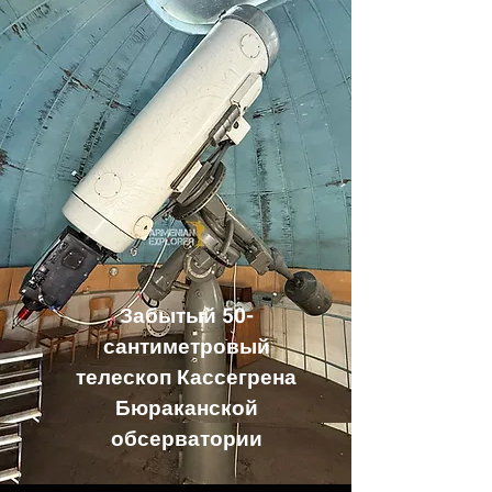
Забытый 50-
сантиметровый
телескоп Кассегрена
Бюраканской
обсерватории