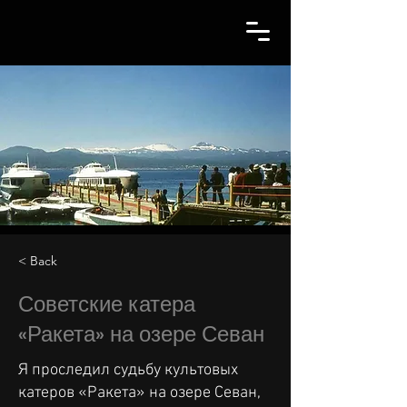
< Back
Советские катера
«Ракета» на озере Севан
Я проследил судьбу культовых
катеров «Ракета» на озере Севан,