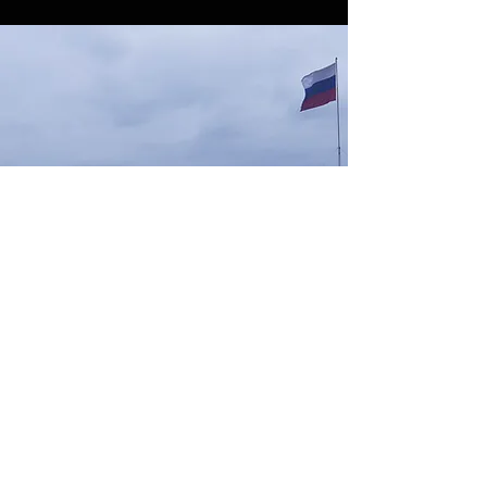
Внутри таинственных
коридоров
заброшенной русской
крепости