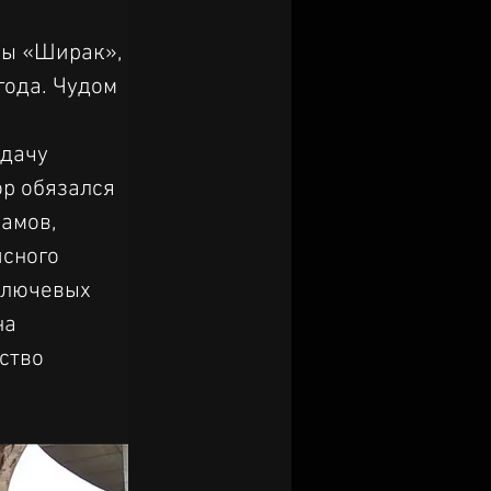
цы «Ширак», 
года. Чудом 
дачу 
р обязался 
амов, 
сного 
ключевых 
а 
ство 
.