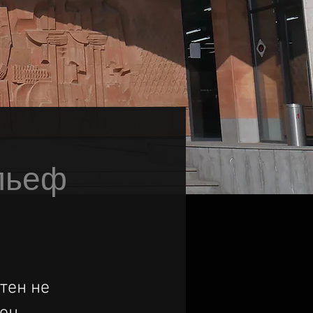
льеф
тен не