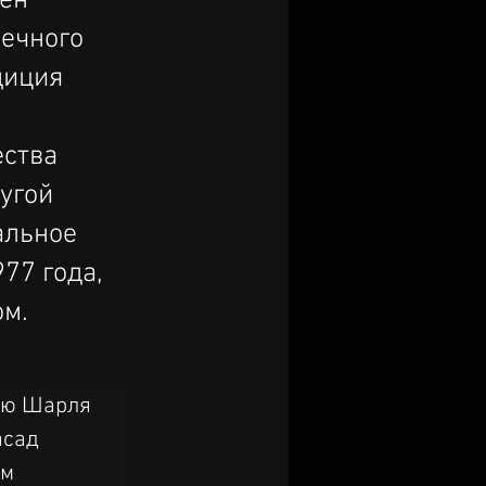
мен
нечного
диция
ества
угой
альное
77 года,
м.
ью Шарля 
асад 
м 