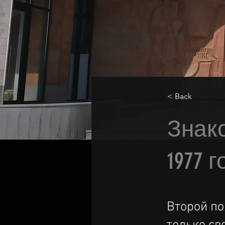
< Back
Знак
1977 
Второй по