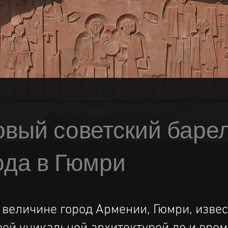
овый советский баре
года в Гюмри
 величине город Армении, Гюмри, извес