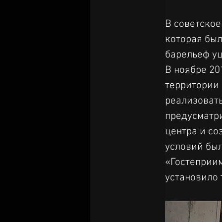
В советское
которая был
барельеф уц
В ноябре 20
территории 
реализовать
предусматр
центра и со
условий бы
«Гостеприим
установило 