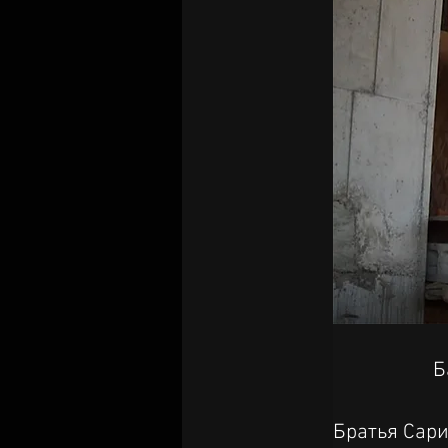
Б
Братья Сар