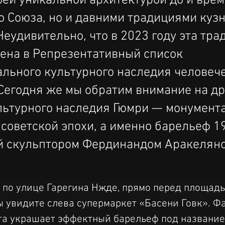
оей уникальной архитектурой до и вре
о Союза, но и давними традициями куз
Неудивительно, что в 2023 году эта тра
ена в Репрезентативный список
льного культурного наследия человеч
егодня же мы обратим внимание на др
льтурного наследия Гюмри — монумент
 советской эпохи, а именно барельеф 19
й скульптором Фердинандом Аракеляно
 по улице Гарегина Нжде, прямо перед площад
ы увидите слева супермаркет «Басени Говк». Ф
та украшает эффектный барельеф под название