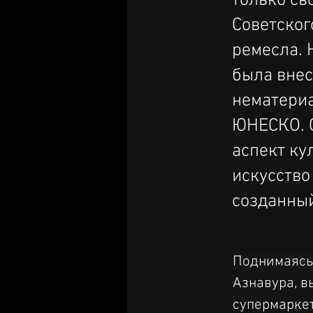
только св
Советског
ремесла. 
была внес
нематериа
ЮНЕСКО. С
аспект ку
искусство
созданны
Поднимаясь
Азнавура, в
супермарке