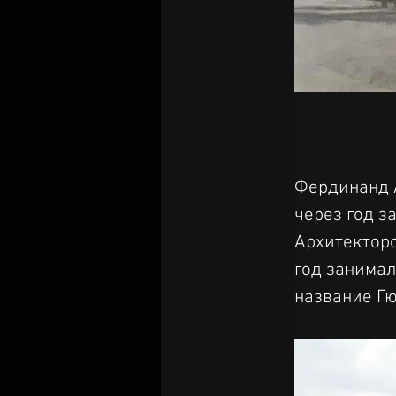
Фердинанд А
через год з
Архитекторо
год занимал
название Гю