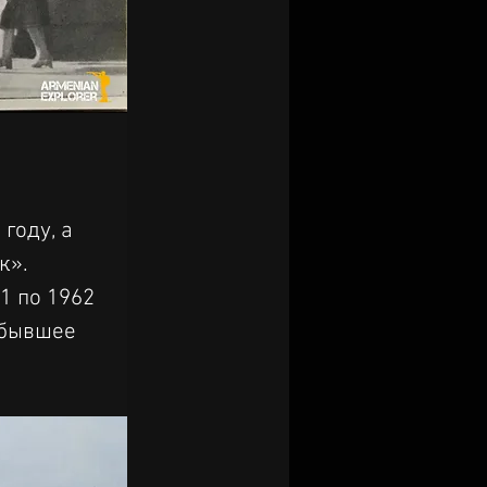
году, а 
к». 
1 по 1962 
(бывшее 