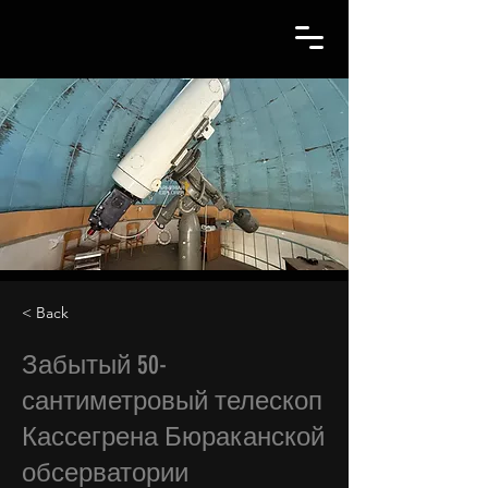
< Back
Забытый 50-
сантиметровый телескоп
Кассегрена Бюраканской
обсерватории