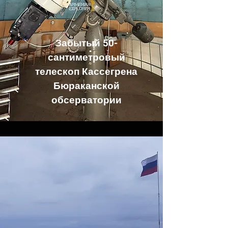
Забытый 50-
сантиметровый
телескоп Кассегрена
Бюраканской
обсерватории