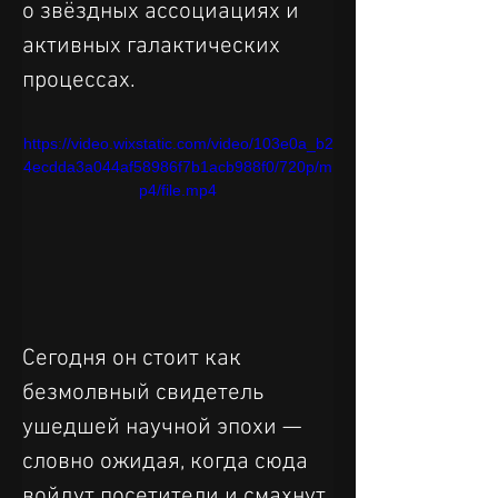
о звёздных ассоциациях и 
активных галактических 
процессах.
https://video.wixstatic.com/video/103e0a_b2
4ecdda3a044af58986f7b1acb988f0/720p/m
p4/file.mp4
Сегодня он стоит как 
безмолвный свидетель 
ушедшей научной эпохи — 
словно ожидая, когда сюда 
войдут посетители и смахнут 