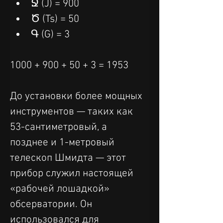
Ջ (J) = 900
Ծ (Ts) = 50
Գ (G) = 3
1000 + 900 + 50 + 3 = 1953
До установки более мощных 
инструментов — таких как 
53-сантиметровый, а 
позднее и 1-метровый 
телескоп Шмидта — этот 
прибор служил настоящей 
«рабочей лошадкой» 
обсерватории. Он 
использовался для 