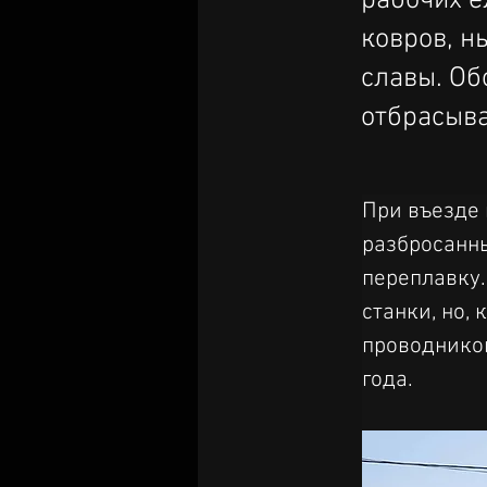
рабочих 
ковров, н
славы. Об
отбрасыва
При въезде 
разбросанны
переплавку.
станки, но,
проводником
года.