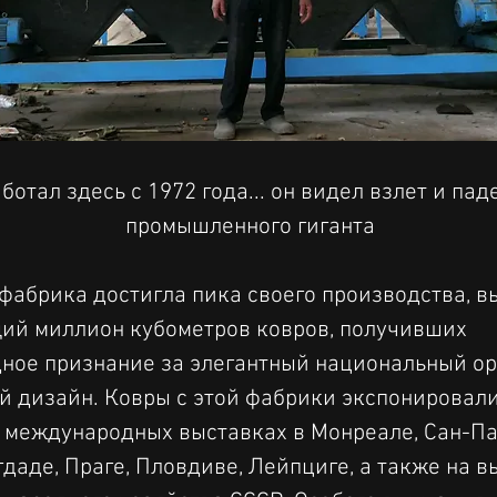
ботал здесь с 1972 года... он видел взлет и пад
промышленного гиганта
 фабрика достигла пика своего производства, в
ий миллион кубометров ковров, получивших 
ное признание за элегантный национальный ор
 дизайн. Ковры с этой фабрики экспонировали
международных выставках в Монреале, Сан-Пау
гдаде, Праге, Пловдиве, Лейпциге, а также на в