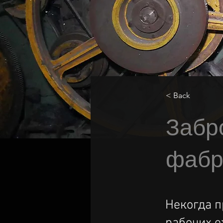
< Back
Забр
фабр
Некогда п