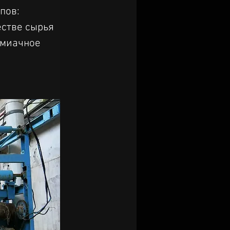
пов: 
стве сырья 
ммиачное 