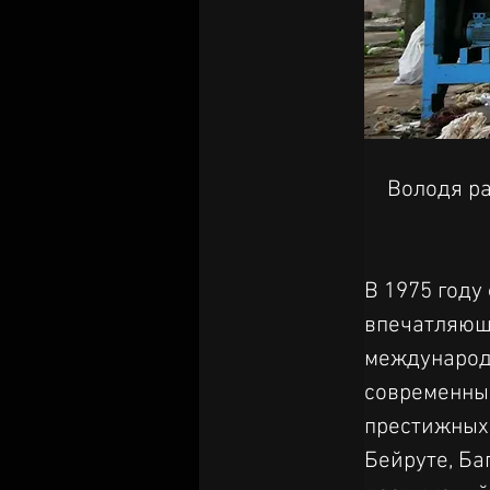
Володя ра
В 1975 году
впечатляющ
международ
современный
престижных 
Бейруте, Ба