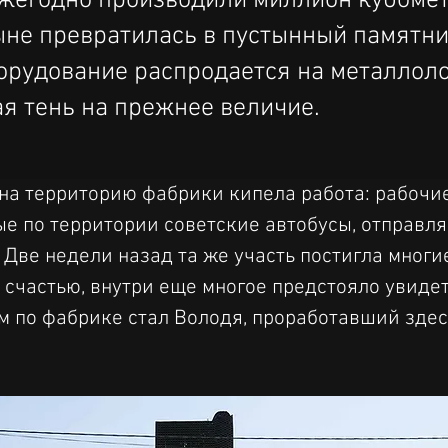
ежегодно производили миллион кубоме
ыне превратилась в пустынный памятн
орудование распродается на металлоло
я тень на прежнее величие.
на территорию фабрики кипела работа: рабочие
е по территории советские автобусы, отправляя
 Две недели назад та же участь постигла многи
 к счастью, внутри еще многое предстояло увиде
 по фабрике стал Володя, проработавший здесь