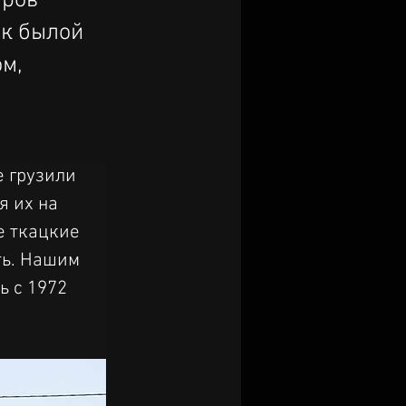
тров
ик былой
м,
 грузили 
 их на 
е ткацкие 
ть. Нашим 
 с 1972 