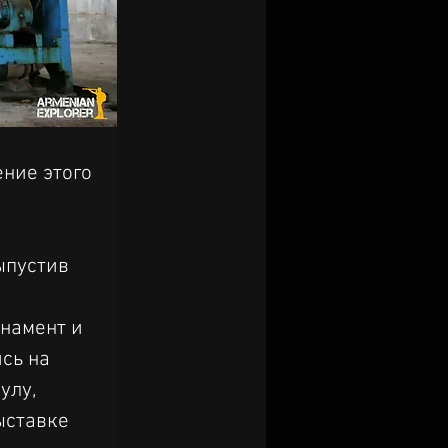
ение этого 
ыпустив 
намент и 
сь на 
лу, 
ыставке 