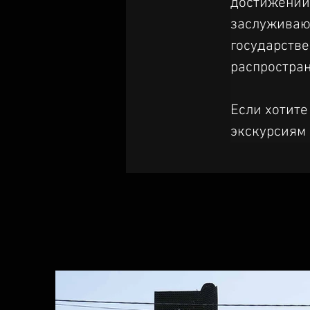
достижений 
заслуживают
государств
распростран
Если хотите
экскурсиям 