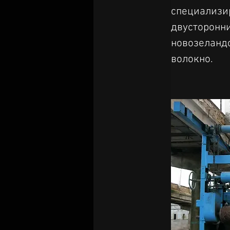
специализир
двусторонни
новозеландс
волокно.