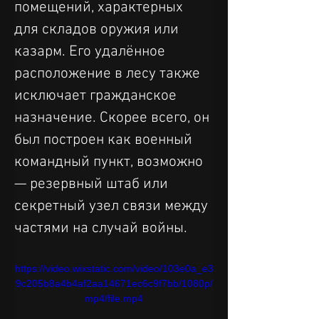
помещений, характерных 
для складов оружия или 
казарм. Его удалённое 
расположение в лесу также 
исключает гражданское 
назначение. Скорее всего, он 
был построен как военный 
командный пункт, возможно 
— резервный штаб или 
секретный узел связи между 
частями на случай войны.
https://video.wixstatic.com/video/103e0a_e3
9c205b8a4b4af2aa14671ec6c9f7bb/1080p/
mp4/file.mp4