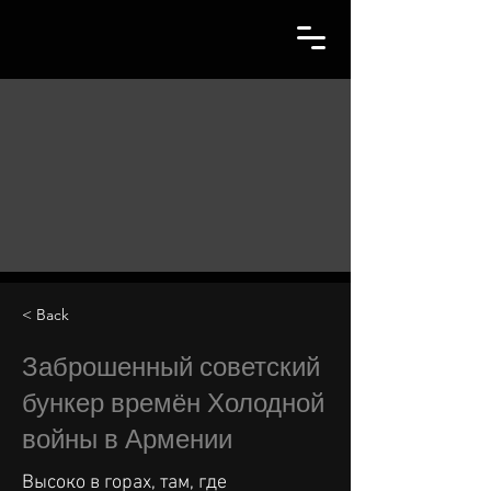
< Back
Заброшенный советский
бункер времён Холодной
войны в Армении
Высоко в горах, там, где