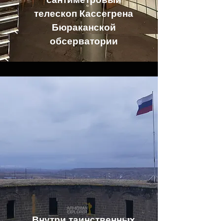
сантиметровый
телескоп Кассегрена
Бюраканской
обсерватории
Внутри таинственных