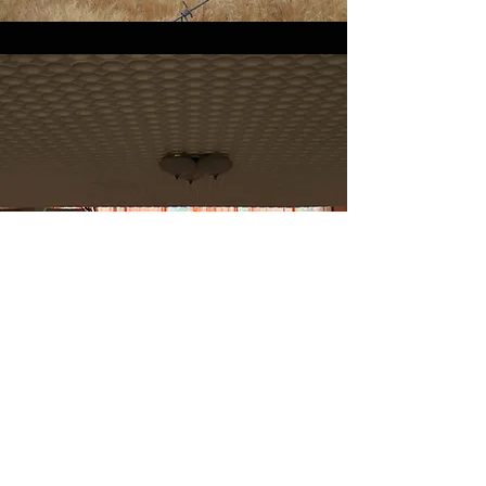
Заброшенный дом
отдыха с
выразительными
барельефами