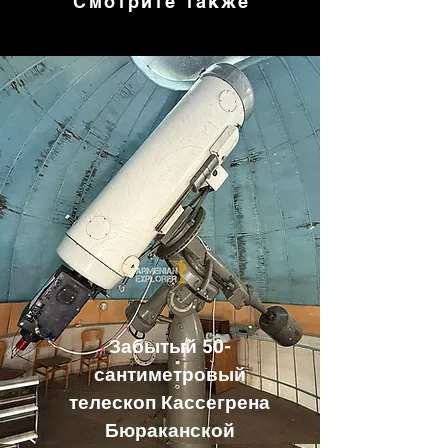
Смотрите также
Забытый 50-
сантиметровый
телескоп Кассегрена
Бюраканской