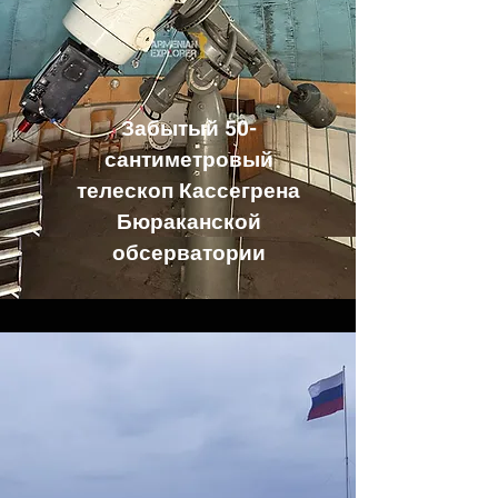
Забытый 50-
сантиметровый
телескоп Кассегрена
Бюраканской
обсерватории