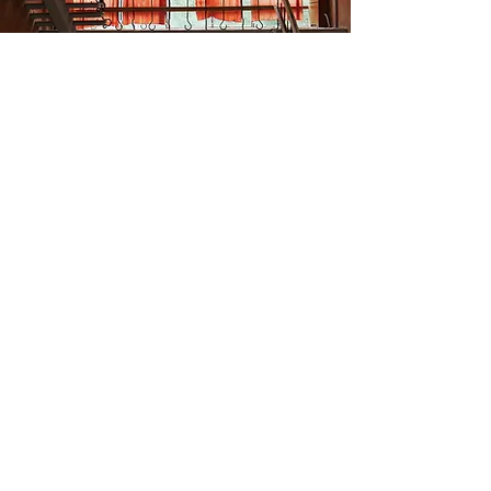
Заброшенный дом
отдыха с
выразительными
барельефами