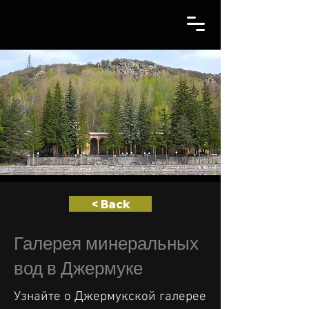
< Back
Галерея минеральных
вод в Джермуке
Узнайте о Джермукской галерее