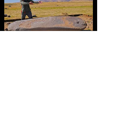
Священная долина
Тиринкатар:
высокогорная долина
драконовых камней
Армении