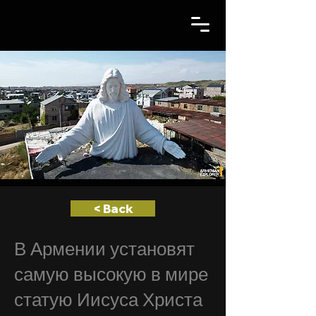
< Back
В Армении установят
самую высокую в мире
статую Иисуса Христа