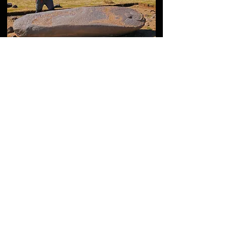
Священная долина
Тиринкатар:
высокогорная долина
драконовых камней
Армении