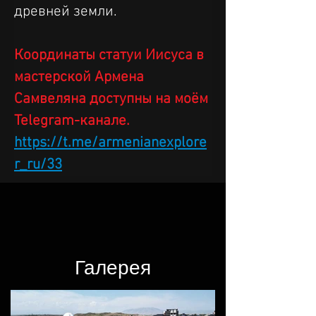
древней земли.
Координаты статуи Иисуса в 
мастерской Армена 
Самвеляна доступны на моём 
Telegram-канале.
https://t.me/armenianexplore
r_ru/33
Галерея​