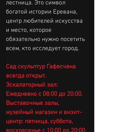
лестница. Это символ 
богатой истории Еревана, 
центр любителей искусства 
и место, которое 
обязательно нужно посетить 
всем, кто исследует город.
Сад скульптур Гафесчяна 
всегда открыт.
Эскалаторный зал: 
Ежедневно с 08:00 до 20:00.
Выставочные залы, 
музейный магазин и визит-
центр: пятница, суббота, 
воскресенье с 10:00 до 20:00.