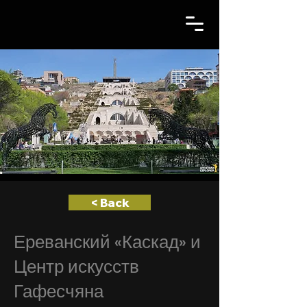
< Back
Ереванский «Каскад» и
Центр искусств
Гафесчяна