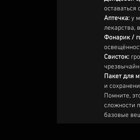
оставаться 
Аптечка:
 у 
лекарства, 
Фонарик / г
освещённост
Свисток:
 гр
чрезвычайн
Пакет для м
и сохранени
Помните, эт
сложности п
базовые вещ