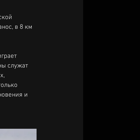
ской 
ос, в 8 км 
грает 
ны служат 
, 
только 
новения и 