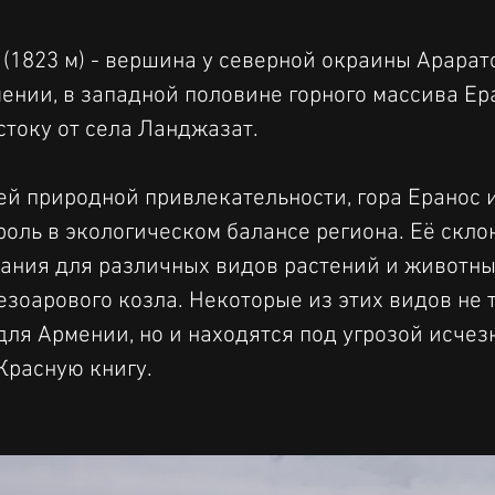
 (1823 м) - вершина у северной окраины Арарат
ении, в западной половине горного массива Еран
стоку от села Ланджазат.
й природной привлекательности, гора Еранос и
ль в экологическом балансе региона. Её скло
ания для различных видов растений и животных
езоарового козла. Некоторые из этих видов не 
ля Армении, но и находятся под угрозой исчез
Красную книгу.