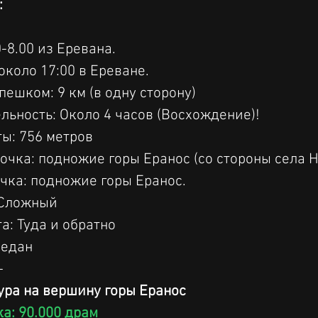
:
0-8.00 из Еревана.
около 17:00 в Ереване.
пешком: 9 км (в одну сторону)
ьность: Около 4 часов (Восхождение)!
ы: 756 метров
очка: подножие горы Еранос (со стороны села 
чка: подножие горы Еранос.
 Сложный
а: Туда и обратно
Седан
-
ура на вершину горы Еранос
ка: 90.000 драм