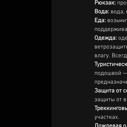
Рюкзак:
 пр
Вода:
 вода,
Еда:
 возьми
поддерживат
Одежда:
 од
ветрозащитн
влагу. Всег
Туристическ
подошвой — 
предназнач
Защита от с
защиты от в
Треккинговы
участках.
Дождевая о