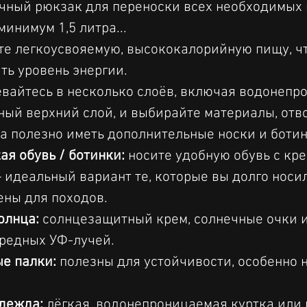
очный рюкзак для переноски всех необходимых
 минимум 1,5 литра...
те легкоусвояемую, высококалорийную пищу, ч
ь уровень энергии.
евайтесь в несколько слоёв, включая водонепр
ый верхний слой, и выбирайте материалы, отв
да полезно иметь дополнительные носки и ботинк
ая обувь / ботинки:
 носите удобную обувь с кре
идеальный вариант те, которые вы долго носил
ены для походов.
олнца:
 солнцезащитный крем, солнечные очки и
редных УФ-лучей.
е палки:
 полезны для устойчивости, особенно 
дежда:
 лёгкая, водонепроницаемая куртка или 