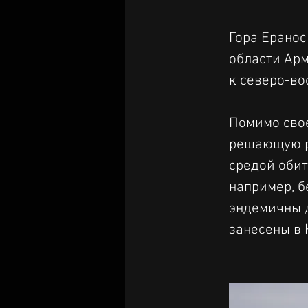
Гора Еранос
области Арм
к северо-во
Помимо свое
решающую ро
средой обит
например, б
эндемичны д
занесены в 