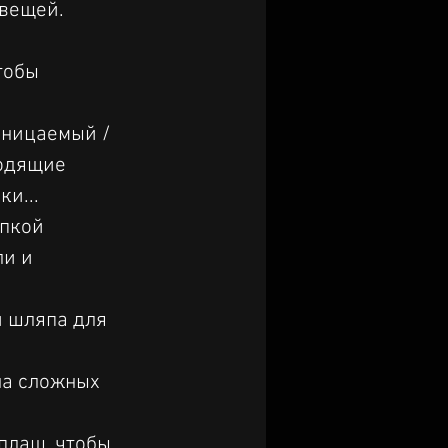
 вещей.
тобы 
оницаемый / 
одящие 
и...
пкой 
и и 
 шляпа для 
на сложных 
плащ, чтобы 