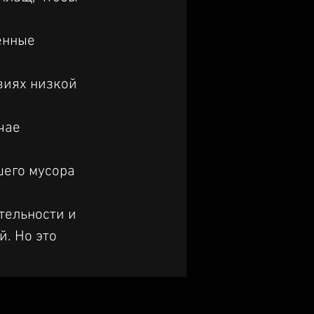
ённые 
виях низкой 
чае 
шего мусора 
тельности и 
. Но это 