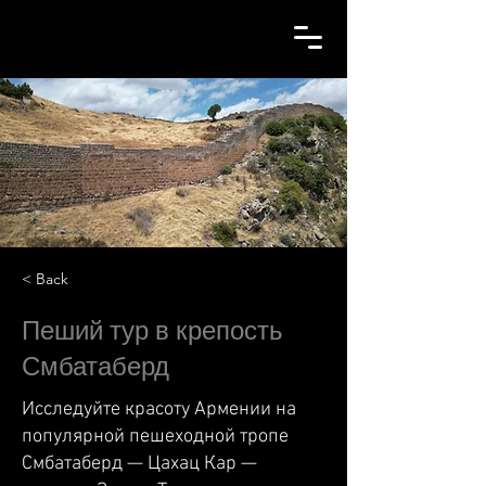
< Back
Пеший тур в крепость
Смбатаберд
Исследуйте красоту Армении на
популярной пешеходной тропе
Смбатаберд — Цахац Кар —