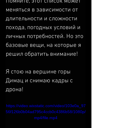
Помните, этот список может 
меняться в зависимости от 
длительности и сложности 
похода, погодных условий и 
личных потребностей. Но это 
базовые вещи, на которые я 
решил обратить внимание!
Я стою на вершине горы 
Димац и снимаю кадры с 
дрона!
https://video.wixstatic.com/video/103e0a_97
56f126b0b04ad795c4ccb0c4386b58/1080p/
mp4/file.mp4