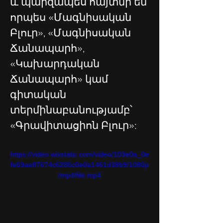
և պարզապես հայտնի են 
որպես «Մագնիսական 
Բլուր», «Մագնիսական 
Ճանապարհ», 
«Կախարդական 
Ճանապարհ» կամ 
գիտական 
տերմինաբանությամբ՝ 
«Գրավիտացիոն Բլուր»:
https://video.wixstatic.com/video/103e0a_0e
fe69ae87674c6286c0e0a1461d38b9/1080p
/mp4/file.mp4