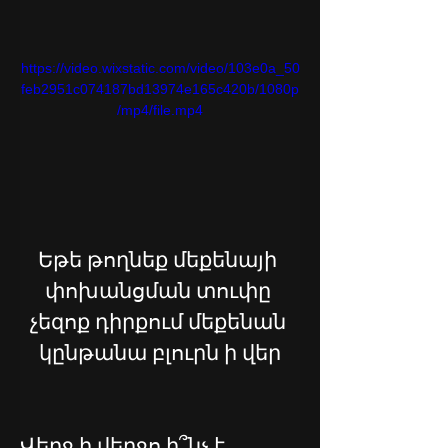
https://video.wixstatic.com/video/103e0a_50
feb2951c074187bd13974e165c420b/1080p
/mp4/file.mp4
Եթե թողնեք մեքենայի 
փոխանցման տուփը 
չեզոք դիրքում մեքենան 
կընթանա բլուրն ի վեր
Վերջ ի վերջո ի՞նչ է 