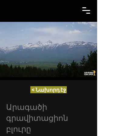
< Նախորդ էջ
Արագածի
գրավիտացիոն
բլուրը