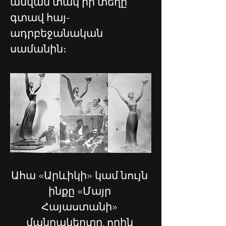
անվան տակ իր տեղը 
գտավ հայ-
ադրբեջանական 
սամանին։
Ահա «Արևիկի» կամ նույն 
ինքը «Մայր 
Հայաստանի» 
մանրակերտը, որին 