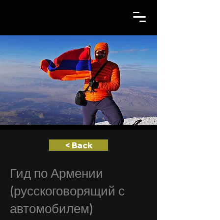
< Back
Гид по Армении
(русскоговорящий с
автомобилем)