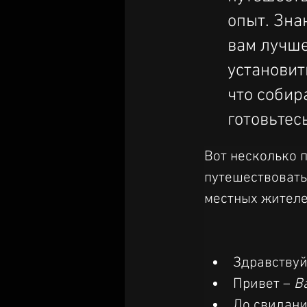
опыт. Зна
вам лучше
установит
что собир
готовьтес
Вот несколько 
путешествовать
местных жителе
Здравствуй
Привет – 
B
До свидан