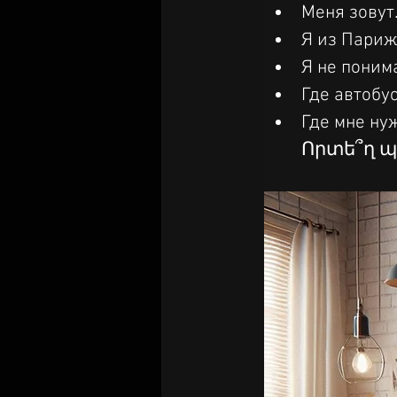
Меня зовут.
Я из Париж
Я не пони
Где автобу
Где мне нуж
Որտե՞ղ պ