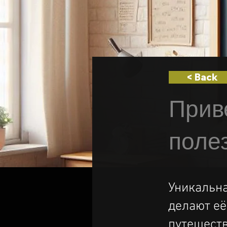
< Back
Прив
поле
Уникальна
делают е
путешест