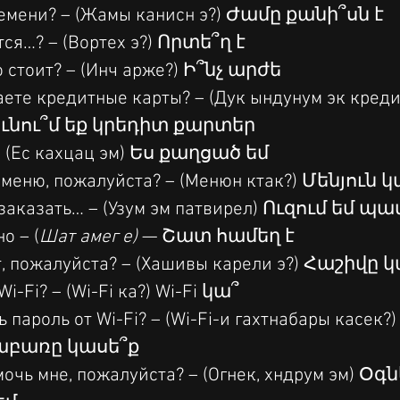
емени? – (Жамы канисн э?) Ժամը քանի՞սն է
тся…? – (Вортех э?) Որտե՞ղ է
о стоит? – (Инч арже?) Ի՞նչ արժե
ете кредитные карты? – (Дук ындунум эк кредит
ունու՞մ եք կրեդիտ քարտեր
– (Ес кахцац эм) Ես քաղցած եմ
меню, пожалуйста? – (Менюн ктак?) Մենյուն
 заказать… – (Узум эм патвирел) Ուզում եմ պ
о – (
Шат амег е)
 — Շատ համեղ է
, пожалуйста? – (Хашивы карели э?) Հաշիվը 
Wi-Fi? – (Wi-Fi ка?) Wi-Fi կա՞
 пароль от Wi-Fi? – (Wi-Fi-и гахтнабары касек?) 
աբառը կասե՞ք
очь мне, пожалуйста? – (Огнек, хндрум эм) Օգն