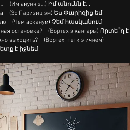
.. – (Им анунн э...) Իմ անունն է...
а – (Эс Паризиц эм) Ես Փարիզից եմ
маю – (Чем асканум) Չեմ հասկանում
сная остановка? – (Вортех э кангары) Որտե՞
но выходить? – (Вортех  петк э ичнем) 
ետք է իջնեմ