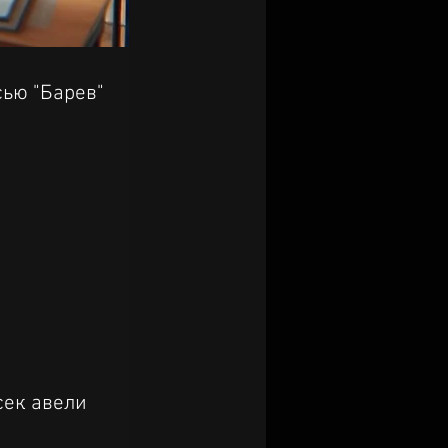
ью "Барев" 
сек авели 