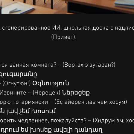
 сгенерированное ИИ: школьная доска с надпис
(Привет)!
ся ванная комната? – (Вортэх э зугаран?) 
 զուգարանը
– (Огнутюн!) Օգնություն
 Извините – (Нерецек) Ներեցեք
орю по-армянски – (Ес айерен лав чем хосум) 
ն լավ չեմ խոսում
орить медленнее, пожалуйста? – (Хндрум эм, хо
Խնդրում եմ խոսեք ավելի դանդաղ