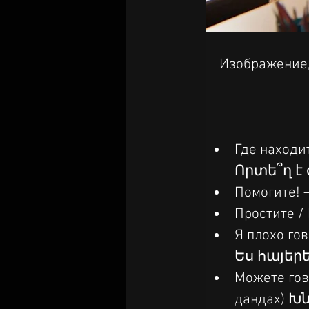
Изображение,
Где находит
Որտե՞ղ է
Помогите! 
Простите /
Я плохо гов
Ես հայերե
Можете гов
дандах) 