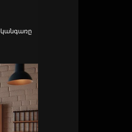
ղ է կանգառը