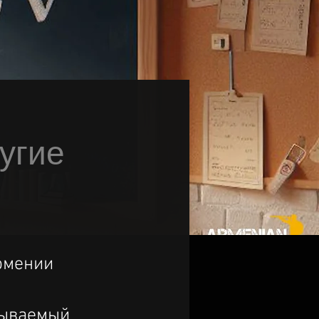
угие
рмении
бываемый