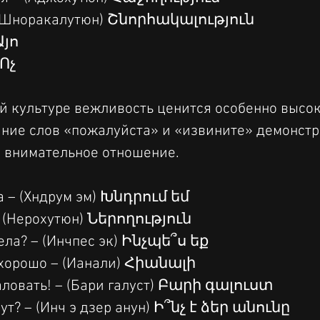
 (Шноракалутюн) Շնորհակալություն
Այո
 Ոչ
й культуре вежливость ценится особенно высок
ние слов «пожалуйста» и «извините» демонстр
 внимательное отношение.
 – (Хндрум эм) Խնդրում եմ
 (Нерохутюн) Ներողություն
дела? – (Инчпес эк) Ինչպե՞ս եք
 хорошо – (Ианали) Հիանալի
ловать! – (Бари галуст) Բարի գալուստ
вут? – (Инч э дзер анун) Ի՞նչ է ձեր անունը