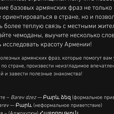
ние базовых армянских фраз не только
 ориентироваться в стране, но и позво
ь более теплую связь с местными жите
айте чемоданы, выучите несколько слов
ь исследовать красоту Армении!
полезных армянских фраз, которые помогут вам 
 по стране, произвести неизгладимое впечатлен
й и завести полезные знакомства!
те – 
Barev dzez
 — Բարև ձեզ (формальное прив
arev
 — Բարև (неформальное приветствие)
ия – (Аджохутюн) Հաջողություն