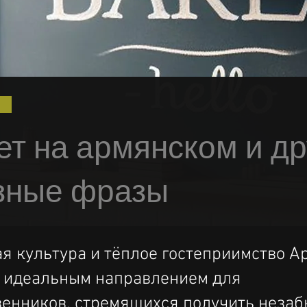
ет на армянском и др
зные фразы
я культура и тёплое гостеприимство А
ё идеальным направлением для
венников, стремящихся получить неза