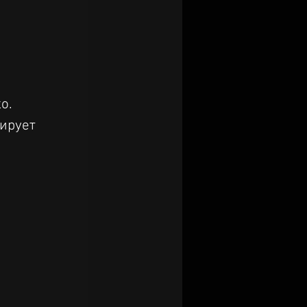
о. 
ирует 