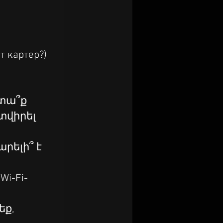
 картер?) 
 կտա՞ք
ատվիրել
կարելի՞ է
Wi-Fi-
եք, 