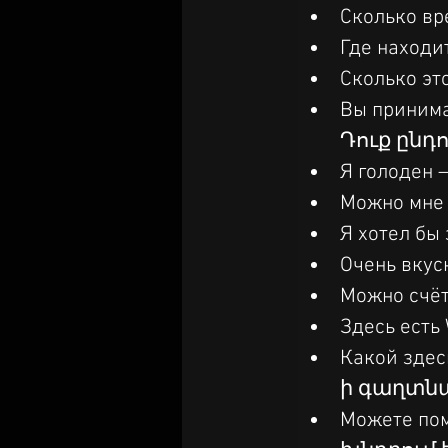
Сколько вр
Где находи
Сколько эт
Вы принима
Դուք ընդ
Я голоден 
Можно мне 
Я хотел бы
Очень вкусн
Можно счёт
Здесь есть 
Какой здесь
ի գաղտն
Можете пом