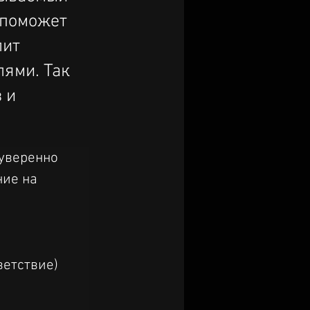
 поможет
лит
лями. Так
 и
уверенно 
ие на 
етствие)