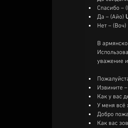
Спасибо –
Да – (Айо) 
Нет – (Воч)
В армянско
Использова
уважение и
Пожалуйста
Извините –
Как у вас 
У меня всё
Добро пожа
Как вас зо