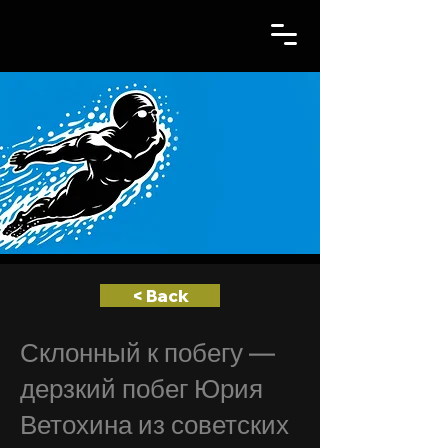
< Back
Склонный к побегу —
дерзкий побег Юрия
Ветохина из советских