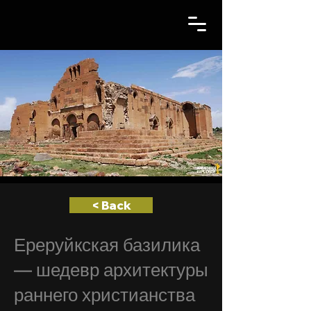
< Back
Ереруйкская базилика
— шедевр архитектуры
раннего христианства