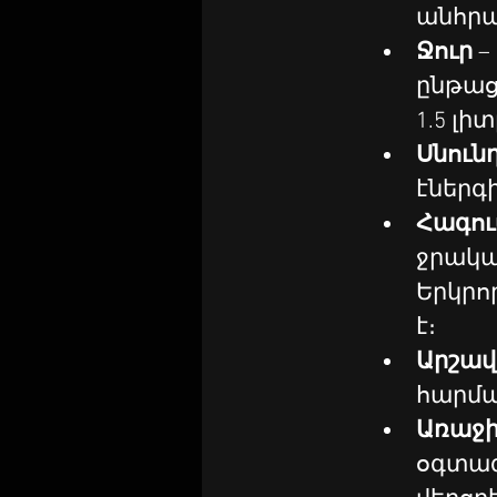
անհրա
Ջուր
 
ընթաց
1.5 լիտ
Սնունդ
էներգ
Հագու
ջրակա
Երկրոր
է։
Արշավ
հարմա
Առաջի
օգտագ