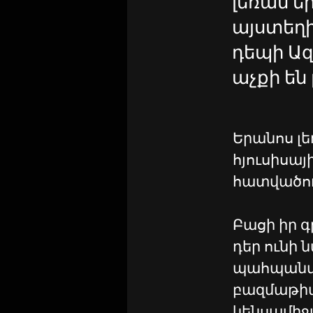
լեռան եր
այստեղի
դեպի Ազ
աչքի են
Երանոս լե
հյուսիսայ
հատվածում
Բացի իր 
դեր ունի
պահպանմա
բազմաթիվ
կենսամիջա