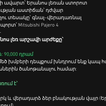
ի ավարտ՝ Երանոս լեռան ստորոտ
ւթյան աստիճան՝ դժվար
ղու տեսակը՝ գնալ–վերադառնալ
որտ՝ Mitsubishi Pajero 4
-
ոս լեռ արշավի արժեքը՝
: 90,000 դրամ 
ներին ծանոթանալու համար:
ռում է՝
րում)