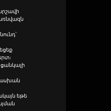
արշավի 
առնվազն 
ունդ՝ 
եցեք 
րտ։ 
 ցանկալի 
ասխան 
սակայն եթե 
յման 