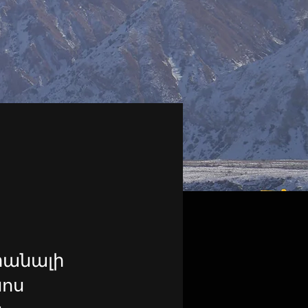
իանալի
նոս