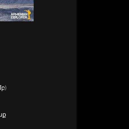
բ)
նք 