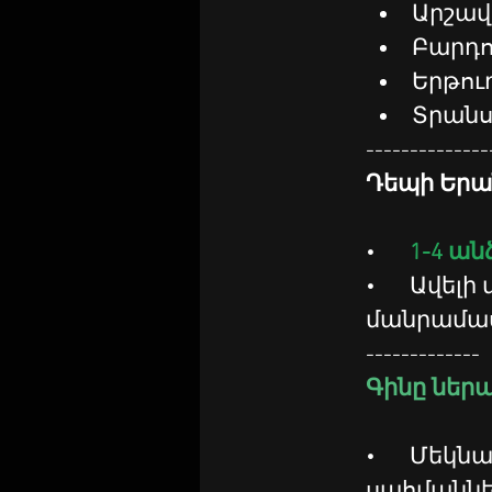
Արշավ
Բարդո
Երթու
Տրանսպ
--------------
Դեպի Երան
•	
1-4 անձ
•	Ավելի մեծ խմբերի դեպքում խնդրում ենք կապ հաստատել 
մանրամաս
-------------
Գինը ներա
•	Մեկնարկ և վերադարձ ձեր բնակության վայր (Երևանի 
սահմաննե