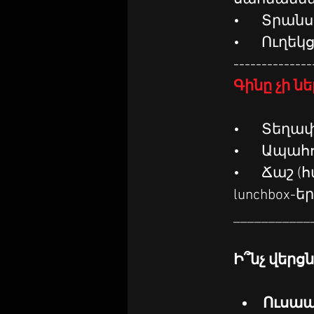
•	Տրա
•	Ուղե
--------------
Գինը չի ն
•	Տեղ
•	Ապահ
•	Ճաշ (հավելավճարի դեպքում կարող ենք ապահովել 
lunchbox-եր
___________
Ի՞նչ վերցն
Ուսապ