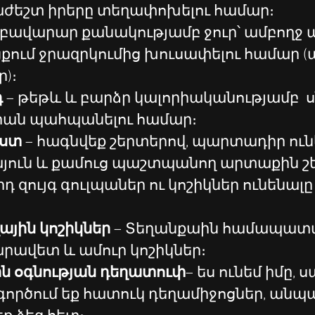
ժեշտ իրերը տեղափոխելու համար։
– բավարար քանակությամբ ջուր՝ ամբողջ 
քում ջրազրկումից խուսափելու համար (
ր)։
 
– թեթև և բարձր կալորիականությամբ  սն
իան պահպանելու համար։
ստ 
– հագնվեք շերտերով, պարտադիր ուն
յուն և քամուց պաշտպանող արտաքին շե
դ զույգ գուլպաներ ու կոշիկներ ունենալը
ային կոշիկներ
 – Տեղանքաին համապատ
րավետ և ամուր կոշիկներ։
ն օգնության դեղատուփ
– ես ունեմ իմը, 
ործում եք հատուկ դեղամիջոցներ, անպա