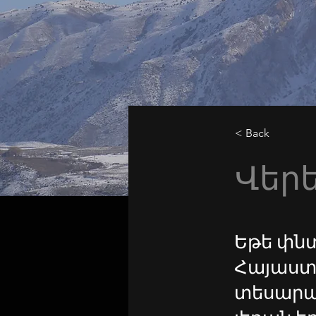
< Back
Վերե
Եթե փնտ
Հայաստա
տեսարա