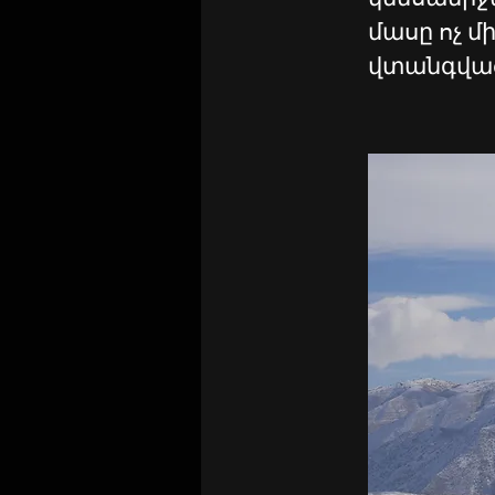
մասը ոչ մ
վտանգված 