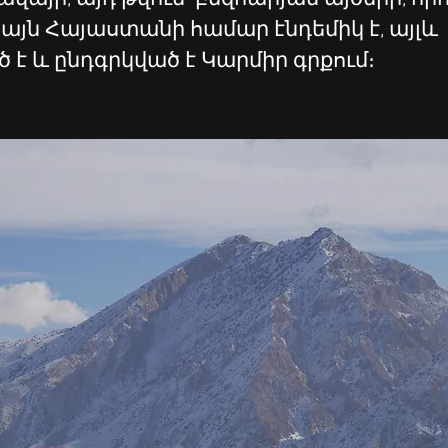
իայն Հայաստանի համար էնդեմիկ է, այլև 
է և ընդգրկված է Կարմիր գրքում։