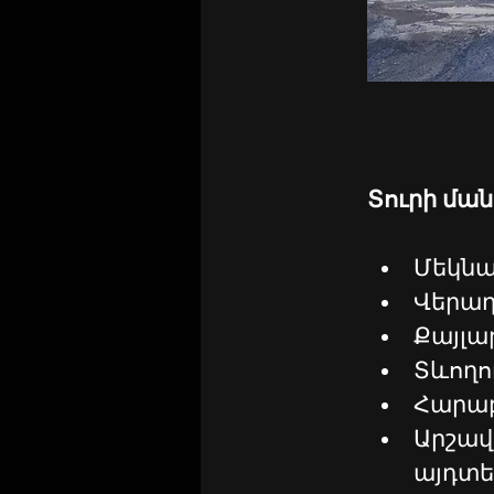
Տուրի մա
Մեկնար
Վերադ
Քայլար
Տևողու
Հարաբ
Արշավ
այդտեղ