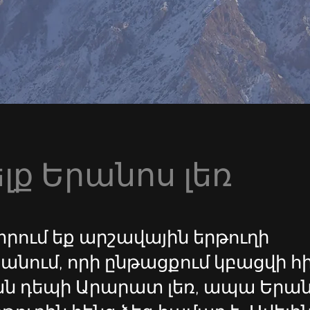
լք Երանոս լեռ
րում եք արշավային երթուղի
նում, որի ընթացքում կբացվի հ
ն դեպի Արարատ լեռ, ապա Երա