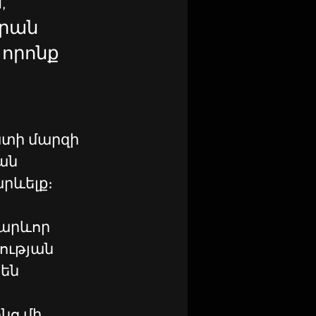
,
արան
 որոնք
ատի մարզի 
ան 
արևելք։
արևոր 
ության 
են 
նց մի 