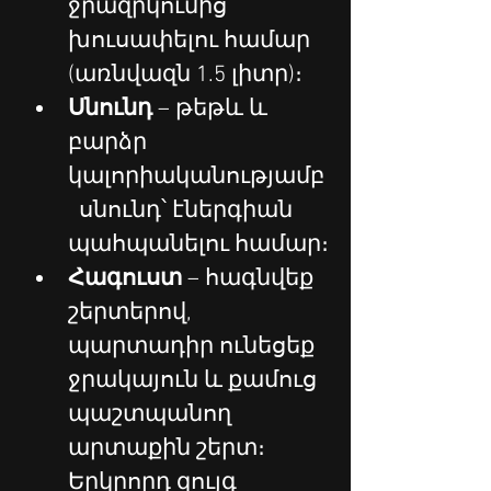
ջրազրկումից 
խուսափելու համար 
(առնվազն 1.5 լիտր)։
Սնունդ 
– թեթև և 
բարձր 
կալորիականությամբ
  սնունդ՝ էներգիան 
պահպանելու համար։
Հագուստ 
– հագնվեք 
շերտերով, 
պարտադիր ունեցեք 
ջրակայուն և քամուց 
պաշտպանող 
արտաքին շերտ։ 
Երկրորդ զույգ 